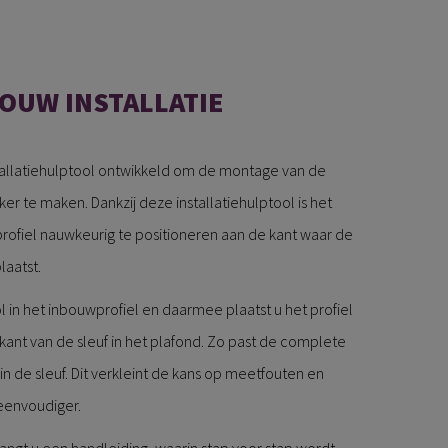
BOUW INSTALLATIE
allatiehulptool ontwikkeld om de montage van de
ker te maken. Dankzij deze installatiehulptool is het
ofiel nauwkeurig te positioneren aan de kant waar de
laatst.
ol in het inbouwprofiel en daarmee plaatst u het profiel
ijkant van de sleuf in het plafond. Zo past de complete
s in de sleuf. Dit verkleint de kans op meetfouten en
eenvoudiger.