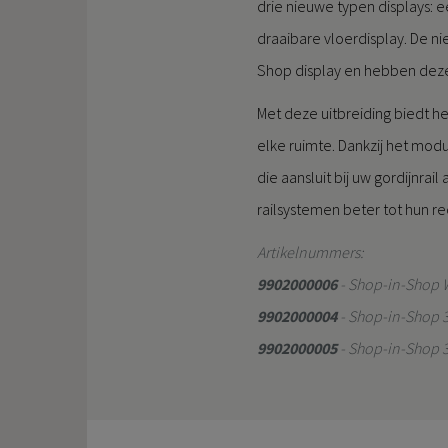
drie nieuwe typen displays: 
draaibare vloerdisplay. De n
Shop display en hebben dezel
Met deze uitbreiding biedt 
elke ruimte. Dankzij het mod
die aansluit bij uw gordijnra
railsystemen beter tot hun re
Artikelnummers:
9902000006
- Shop-in-Shop 
9902000004
- Shop-in-Shop 3
9902000005
- Shop-in-Shop 3