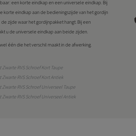
kbaar: een korte eindkap en een universele eindkap. Bij
e korte eindkap aan de bedieningszijde van het gordijn
de zijde waar het gordijnpakket hangt. Bij een
ikt u de universele eindkap aan beide zijden.
el één die het verschil maakt in de afwerking.
 Zwarte RVS Schroef Kort Taupe
 Zwarte RVS Schroef Kort Antiek
 Zwarte RVS Schroef Universeel Taupe
 Zwarte RVS Schroef Universeel Antiek