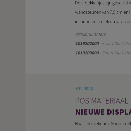
De afdekkapjes zijn geschikt
wandsteunen van 7,5 cm en la
in taupe en antiek en laten d
Artikelnummers:
1019202000
- Smart Klick Af
1019209000
- Smart Klick Af
MEI 2026
POS MATERIAAL
NIEUWE DISPLA
Naast de bekende Shop-in-Sh