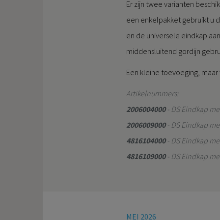
Er zijn twee varianten beschi
een enkelpakket gebruikt u d
en de universele eindkap aan 
middensluitend gordijn gebru
Een kleine toevoeging, maar w
Artikelnummers:
2006004000
- DS Eindkap met
2006009000
- DS Eindkap met
4816104000
- DS Eindkap met
4816109000
- DS Eindkap met
MEI 2026