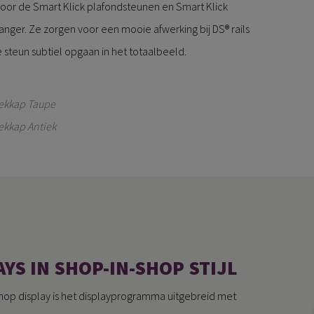
 voor de Smart Klick plafondsteunen en Smart Klick
nger. Ze zorgen voor een mooie afwerking bij DS® rails
e steun subtiel opgaan in het totaalbeeld.
dekkap Taupe
dekkap Antiek
YS IN SHOP-IN-SHOP STIJL
op display is het displayprogramma uitgebreid met