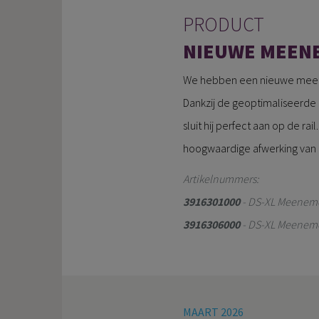
PRODUCT
NIEUWE MEENE
We hebben een nieuwe meene
Dankzij de geoptimaliseerde 
sluit hij perfect aan op de ra
hoogwaardige afwerking van 
Artikelnummers:
3916301000
- DS-XL Meeneme
3916306000
- DS-XL Meeneme
MAART 2026