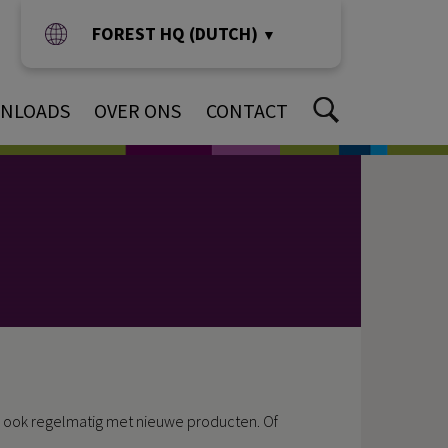
FOREST HQ (DUTCH)
▼
NLOADS
OVER ONS
CONTACT
an ook regelmatig met nieuwe producten. Of