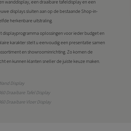
een wanddisplay, een draaibare tafeldisplay en een
ieuwe displays sluiten aan op de bestaande Shop-in-
fde herkenbare uitstraling.
het displayprogramma oplossingen voor ieder budget en
ulaire karakter stelt u eenvoudig een presentatie samen
il assortiment en showroominrichting. Zo komen de
cht en kunnen klanten sneller de juiste keuze maken.
Wand Display
60 Draaibare Tafel Display
60 Draaibare Vloer Display