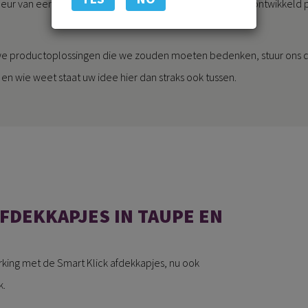
leur van een bestaande eindkap of een compleet nieuw ontwikkeld p
uwe productoplossingen die we zouden moeten bedenken, stuur ons d
en wie weet staat uw idee hier dan straks ook tussen.
AFDEKKAPJES IN TAUPE EN
king met de Smart Klick afdekkapjes, nu ook
k.