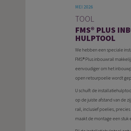
MEI 2026
TOOL
FMS® PLUS IN
HULPTOOL
We hebben een speciale inst
FMS® Plus inbouwrail makkelij
eenvoudiger om het inbouwpr
open retourpoelie wordt gep
U schuift de installatiehulpto
op de juiste afstand van de z
rail, inclusief poelies, precie
maakt de montage een stuk 