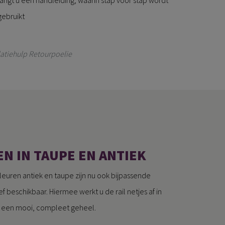
tvangt u een handleiding, waarin stap voor stap wordt
gebruikt
latiehulp Retourpoelie
N IN TAUPE EN ANTIEK
kleuren antiek en taupe zijn nu ook bijpassende
 beschikbaar. Hiermee werkt u de rail netjes af in
r een mooi, compleet geheel.