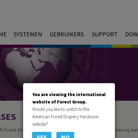
ME
SYSTEMEN
GEBRUIKERS
SUPPORT
DOW
You are viewing the international
website of Forest Group.
Would you like to switch to the
ASES
American Forest Drapery Hardware
website?
ijft Forest Group continu innoveren; gedurende het jaar komen wij d
YES
NO