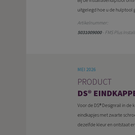
Bij de installatiehulptool on
uitgelegd hoe u de hulptool 
Artikelnummer:
5031009000
- FMS Plus Instal
MEI 2026
PRODUCT
DS® EINDKAPPE
Voor de DS® Designrail in de 
eindkapjes met zwarte schroef
dezelfde kleur en ontstaat e