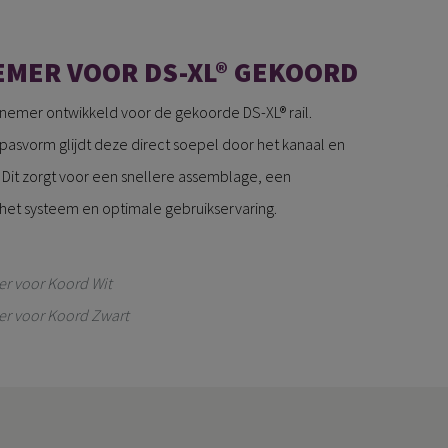
MER VOOR DS-XL® GEKOORD
mer ontwikkeld voor de gekoorde DS-XL® rail.
pasvorm glijdt deze direct soepel door het kanaal en
il. Dit zorgt voor een snellere assemblage, een
het systeem en optimale gebruikservaring.
r voor Koord Wit
r voor Koord Zwart