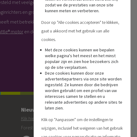
esteld met veelgestelde vragen vanuit
zodat we de prestaties van onze site
kunnen meten en verbeteren.
richters en grossiers. In deze lijst kunt u
heeft met betrekking tot Forest systemen.
Door op "Alle cookies accepteren" te klikken,
gaat u akkoord met het gebruik van alle
ttle® motor
en de
Wi-Fi dongel.
cookies.
Met deze cookies kunnen we bepalen
welke pagina's het meest en het minst
populair zijn en zien hoe bezoekers zich
op de site verplaatsen.
Deze cookies kunnen door onze
advertentiepartners via onze site worden
ingesteld. Ze kunnen door die bedrijven
worden gebruikt om een profiel van uw
interesses samen te stellen en u
relevante advertenties op andere sites te
laten zien.
Nieuwsbrief
Klik hier
om je aan te melden voor de
Klik op "Aanpassen" om de instellingen te
Forest 'On Track' nieuwsbrief.
wijzigen, inclusief het weigeren van het gebruik
van cookies voor personalisatie en informatie