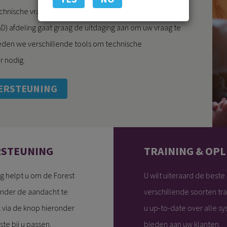
echnische vraag bij ons terecht, want onze eigen
) afdeling gaat graag de uitdaging aan om uw vraag te
den we verschillende tools om technische
r nodig.
ERSTEUNING
RSTEUNING
TRAINING & OPL
g helpt u om de Forest
U wilt uiteraard de best
nder de aandacht te
verschillende soorten tr
k via de knop hieronder
u up-to-date over alle s
te bij u passen.
bieden aan uw klanten.