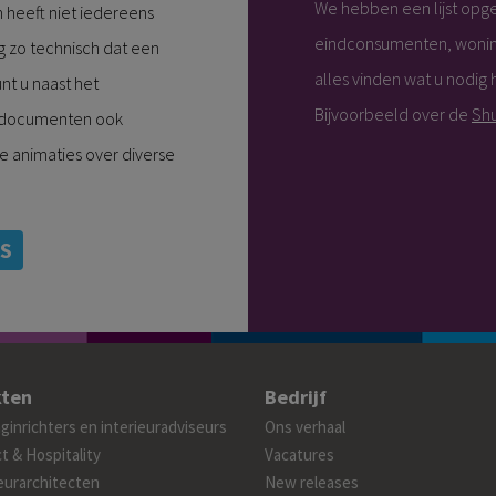
We hebben een lijst opg
 heeft niet iedereens
eindconsumenten, woningin
g zo technisch dat een
alles vinden wat u nodig 
nt u naast het
Bijvoorbeeld over de
Shu
 documenten ook
e animaties over diverse
’S
ten
Bedrijf
inrichters en interieuradviseurs
Ons verhaal
t & Hospitality
Vacatures
eurarchitecten
New releases