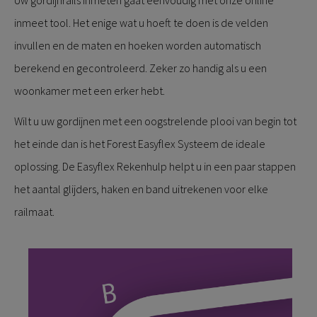
Uw gordijnrails inmeten gaat eenvoudig met onze online
inmeet tool. Het enige wat u hoeft te doen is de velden
invullen en de maten en hoeken worden automatisch
berekend en gecontroleerd. Zeker zo handig als u een
woonkamer met een erker hebt.
Wilt u uw gordijnen met een oogstrelende plooi van begin tot
het einde dan is het Forest Easyflex Systeem de ideale
oplossing. De Easyflex Rekenhulp helpt u in een paar stappen
het aantal glijders, haken en band uitrekenen voor elke
railmaat.