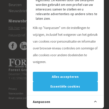
ingesteld. Ze kunnen door die bedrijven
Beurzen
worden gebruikt om een profiel van uw
interesses samen te stellen en u
Nieuwsbrief
relevante advertenties op andere sites te
laten zien.
Nieuwsbrief
Klik hier
om je aan te melden voor de Forest 'On Track'
Klik op "Aanpassen" om de instellingen te
wijzigen, inclusief het weigeren van het gebruik
nieuwsbrief.
van cookies voor personalisatie en informatie
over browser-niveau controles om sommige of
alle cookies voor andere doeleinden te
weigeren.
Forest Group (Nederland) B.V.
| Teugseweg 42 | 7418 AM
Deventer | The Netherlands
Alles accepteren
T +31 570622850 | E
info@forestgroup.com
Essentiële cookies
Privacy
Voorwaarden
Reset cookie preferences
Aanpassen