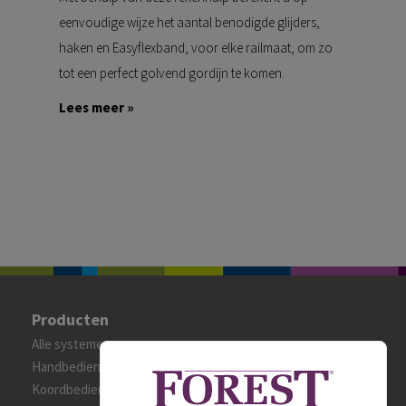
eenvoudige wijze het aantal benodigde glijders,
haken en Easyflexband, voor elke railmaat, om zo
tot een perfect golvend gordijn te komen.
Lees meer »
.
Producten
Alle systemen
Handbediende gordijnrails
Koordbediende gordijnrails