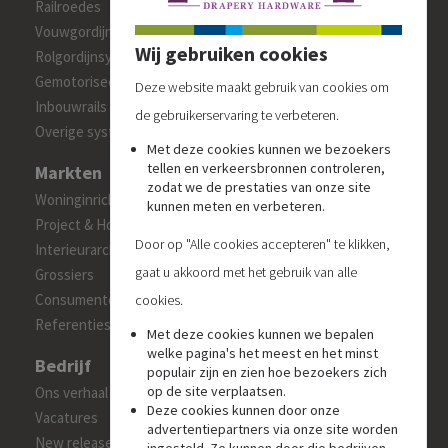
Railroedes
Vouwgordijnsystemen
Wij gebruiken cookies
Rolgordijnsystemen
Gemotoriseerde systemen
Deze website maakt gebruik van cookies om
Inbouwrails
de gebruikerservaring te verbeteren.
Overige systemen
Met deze cookies kunnen we bezoekers
tellen en verkeersbronnen controleren,
Markten
zodat we de prestaties van onze site
Woninginrichters en interieuradviseurs
kunnen meten en verbeteren.
Project & Hospitality
Door op "Alle cookies accepteren" te klikken,
Interieurarchitecten
gaat u akkoord met het gebruik van alle
Grossiers
Consumenten
cookies.
Referenties
Met deze cookies kunnen we bepalen
welke pagina's het meest en het minst
Bedrijf
populair zijn en zien hoe bezoekers zich
op de site verplaatsen.
Ons verhaal
Deze cookies kunnen door onze
Vacatures
advertentiepartners via onze site worden
New releases